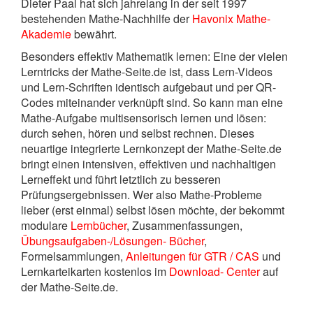
Dieter Paal hat sich jahrelang in der seit 1997
bestehenden Mathe-Nachhilfe der
Havonix Mathe-
Akademie
bewährt.
Besonders effektiv Mathematik lernen: Eine der vielen
Lerntricks der Mathe-Seite.de ist, dass Lern-Videos
und Lern-Schriften identisch aufgebaut und per QR-
Codes miteinander verknüpft sind. So kann man eine
Mathe-Aufgabe multisensorisch lernen und lösen:
durch sehen, hören und selbst rechnen. Dieses
neuartige integrierte Lernkonzept der Mathe-Seite.de
bringt einen intensiven, effektiven und nachhaltigen
Lerneffekt und führt letztlich zu besseren
Prüfungsergebnissen. Wer also Mathe-Probleme
lieber (erst einmal) selbst lösen möchte, der bekommt
modulare
Lernbücher
, Zusammenfassungen,
Übungsaufgaben-/Lösungen- Bücher
,
Formelsammlungen,
Anleitungen für GTR / CAS
und
Lernkarteikarten kostenlos im
Download- Center
auf
der Mathe-Seite.de.