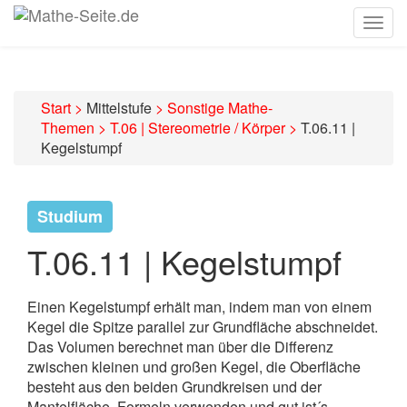
Togg
navig
Start
>
Mittelstufe
>
Sonstige Mathe-
Themen
>
T.06 | Stereometrie / Körper
>
T.06.11 |
Kegelstumpf
Studium
T.06.11 | Kegelstumpf
Einen Kegelstumpf erhält man, indem man von einem
Kegel die Spitze parallel zur Grundfläche abschneidet.
Das Volumen berechnet man über die Differenz
zwischen kleinen und großen Kegel, die Oberfläche
besteht aus den beiden Grundkreisen und der
Mantelfläche. Formeln verwenden und gut ist´s.