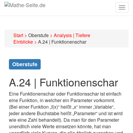
Togg
navig
Start
>
Oberstufe
>
Analysis | Tiefere
Einblicke
>
A.24 | Funktionenschar
Oberstufe
A.24 | Funktionenschar
Eine Funktionenschar oder Funktionsschar ist einfach
eine Funktion, in welcher ein Parameter vorkommt.
(Bei einer Funktion „f(x)“ heißt „x“ immer „Variable“,
jeder andere Buchstabe heißt „Parameter“ und ist wird
wie eine Zahl behandelt). Da man für den Parameter
unendlich viele Werte einsetzen könnte, hat man
unendlich viele Kurven, die alle ähnlich aussehen und