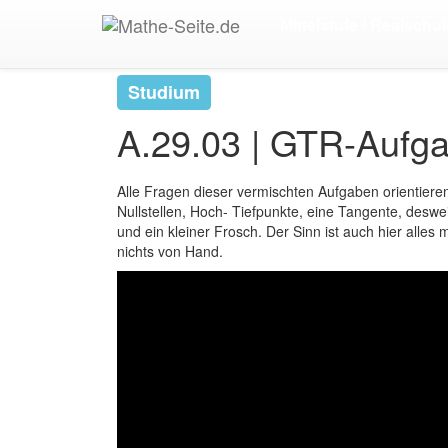
Start
>
Oberstufe
>
Sonstige Mathe-Themen
>
A.
Mittelstufe / Realschul
Studium
A.29.03 | GTR-Aufg
Alle Fragen dieser vermischten Aufgaben orientiere
Nullstellen, Hoch- Tiefpunkte, eine Tangente, desw
und ein kleiner Frosch. Der Sinn ist auch hier alles 
nichts von Hand.