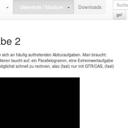
29 | GTR-Anwendung
>
A.29.03 | GTR-Aufgabe 2
e
Oberstufe / Studium
Downloads
go!
abe 2
n sich an häufig auftretenden Abituraufgaben. Man braucht:
eiteren taucht auf: ein Parallelogramm, eine Extremwertaufgabe
möglichst schnell zu rechnen, also (fast) nur mit GTR/CAS, (fast)