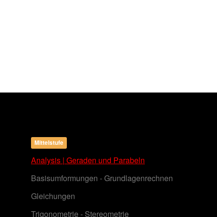
Mittelstufe
Analysis | Geraden und Parabeln
Basisumformungen - Grundlagenrechnen
Gleichungen
Trigonometrie - Stereometrie