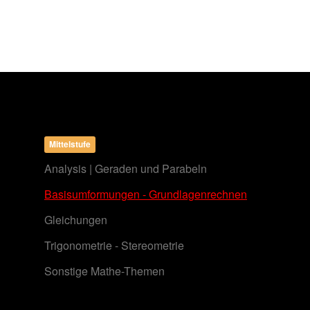
Mittelstufe
Analysis | Geraden und Parabeln
Basisumformungen - Grundlagenrechnen
Gleichungen
Trigonometrie - Stereometrie
Sonstige Mathe-Themen