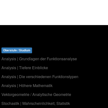
Oberstufe / Studium
Analysis | Grundlagen der Funktionsanalyse
Analysis | Tiefere Einblicke
Analysis | Die verschiedenen Funktionstypen
Analysis | Höhere Mathematik
Vektorgeometrie / Analytische Geometrie
Stochastik | Wahrscheinlichkeit, Statistik