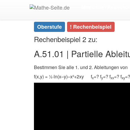
Start
>
Oberstufe
>
Analysis | Höhere Mathematik
Mittelstufe / Realschul
Oberstufe
! Rechenbeispiel
Rechenbeispiel 2 zu:
A.51.01 | Partielle Ablei
Bestimmen Sie alle 1. und 2. Ableitungen von
f(x,y) = ½·ln(x–y)–x²+2xy f
=? f
=? f
=? f
=?
x
y
xx
xy