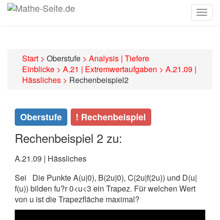
Togg
navig
Start
>
Oberstufe
>
Analysis | Tiefere
Einblicke
>
A.21 | Extremwertaufgaben
>
A.21.09 |
Hässliches
>
Rechenbeispiel2
Oberstufe
! Rechenbeispiel
Rechenbeispiel 2 zu:
A.21.09 | Hässliches
Sei
Die Punkte A(u|0), B(2u|0), C(2u|f(2u)) und D(u|
f(u)) bilden fu?r 0<u<3 ein Trapez. Für welchen Wert
von u ist die Trapezfläche maximal?