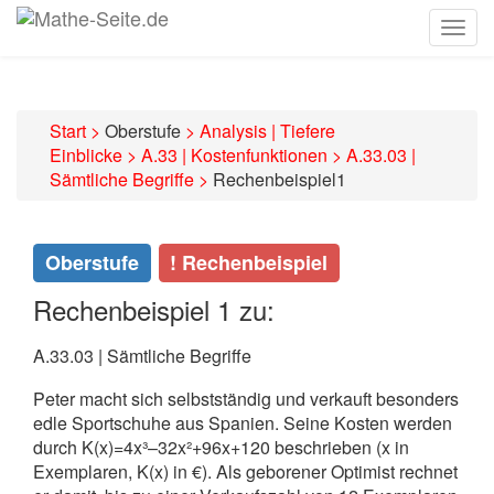
Togg
navig
Start
>
Oberstufe
>
Analysis | Tiefere
Einblicke
>
A.33 | Kostenfunktionen
>
A.33.03 |
Sämtliche Begriffe
>
Rechenbeispiel1
Oberstufe
! Rechenbeispiel
Rechenbeispiel 1 zu:
A.33.03 | Sämtliche Begriffe
Peter macht sich selbstständig und verkauft besonders
edle Sportschuhe aus Spanien. Seine Kosten werden
durch K(x)=4x³–32x²+96x+120 beschrieben (x in
Exemplaren, K(x) in €). Als geborener Optimist rechnet