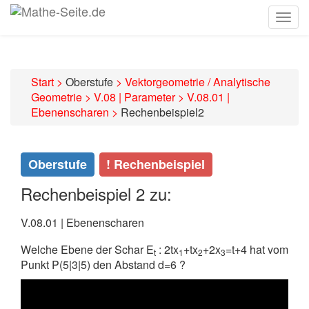
Togg
navig
Start
>
Oberstufe
>
Vektorgeometrie / Analytische
Geometrie
>
V.08 | Parameter
>
V.08.01 |
Ebenenscharen
>
Rechenbeispiel2
Oberstufe
! Rechenbeispiel
Rechenbeispiel 2 zu:
V.08.01 | Ebenenscharen
Welche Ebene der Schar E
: 2tx
+tx
+2x
=t+4 hat vom
t
1
2
3
Punkt P(5|3|5) den Abstand d=6 ?