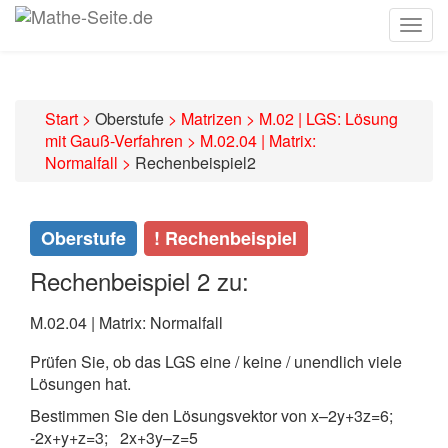
Togg
navig
Start
>
Oberstufe
>
Matrizen
>
M.02 | LGS: Lösung
mit Gauß-Verfahren
>
M.02.04 | Matrix:
Normalfall
>
Rechenbeispiel2
Oberstufe
! Rechenbeispiel
Rechenbeispiel 2 zu:
M.02.04 | Matrix: Normalfall
Prüfen Sie, ob das LGS eine / keine / unendlich viele
Lösungen hat.
Bestimmen Sie den Lösungsvektor von
x–2y+3z=6;
-2x+y+z=3; 2x+3y–z=5