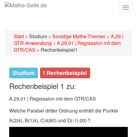
Togg
navig
Start
>
Studium
>
Sonstige Mathe-Themen
>
A.29 |
GTR-Anwendung
>
A.29.01 | Regression mit dem
GTR/CAS
>
Rechenbeispiel1
Studium
! Rechenbeispiel
Rechenbeispiel 1 zu:
A.29.01 | Regression mit dem GTR/CAS
Welche Parabel dritter Ordnung enthält die Punkte
A(2|4), B(1|4), C(4|80) und
D(-1|-20) ?