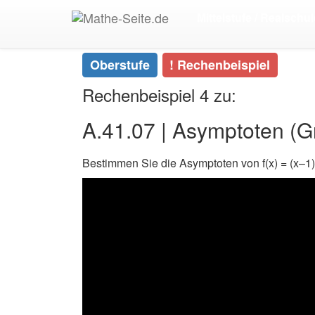
Start
>
Oberstufe
>
Analysis | Die verschiedenen 
Mittelstufe / Realschul
Oberstufe
! Rechenbeispiel
Rechenbeispiel 4 zu:
A.41.07 | Asymptoten (G
Bestimmen Sie die Asymptoten von f(x) = (x–1)