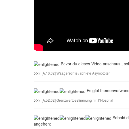
Bevor du dieses Video anschaust, so
>>>
[A.16.02] Waagerechte / schiefe Asymptoten
Es gibt themenverwandt
>>>
[A.52.02] Grenzwertbestimmung mit l`Hospital
Sobald d
angehen: