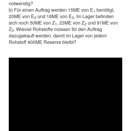
notwendig?
b) Für einen Auftrag werden 15ME von E
benötigt,
1
20ME von E
und 18ME von E
. Im Lager befinden
2
3
sich noch 50ME von Z
, 23ME von Z
und 91ME von
1
2
Z
. Wieviel Rohstoffe müssen für den Auftrag
3
dazugekauft werden, damit im Lager von jedem
Rohstoff 400ME Reserve bleibt?