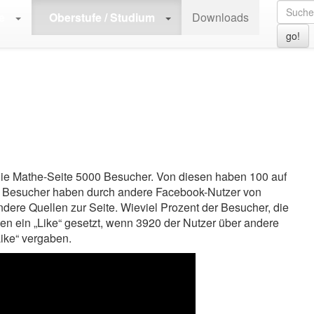
, Statistik
>
W.13 | Baumdiagramm, Vierfeldertafel
>
W.13.02 | Vierfeld
e
Oberstufe / Studium
Downloads
go!
 die Mathe-Seite 5000 Besucher. Von diesen haben 100 auf
er Besucher haben durch andere Facebook-Nutzer von
ndere Quellen zur Seite. Wieviel Prozent der Besucher, die
n ein „Like“ gesetzt, wenn 3920 der Nutzer über andere
ike“ vergaben.