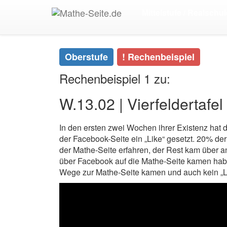
Start
>
Oberstufe
>
Stochastik | Wahrscheinlichkeit
Mittelstufe / Realschul
Vierfeldertafel
>
Rechenbeispiel1
Oberstufe
! Rechenbeispiel
Rechenbeispiel 1 zu:
W.13.02 | Vierfeldertafel
In den ersten zwei Wochen ihrer Existenz hat
der Facebook-Seite ein „Like“ gesetzt. 20% d
der Mathe-Seite erfahren, der Rest kam über a
über Facebook auf die Mathe-Seite kamen habe
Wege zur Mathe-Seite kamen und auch kein „L