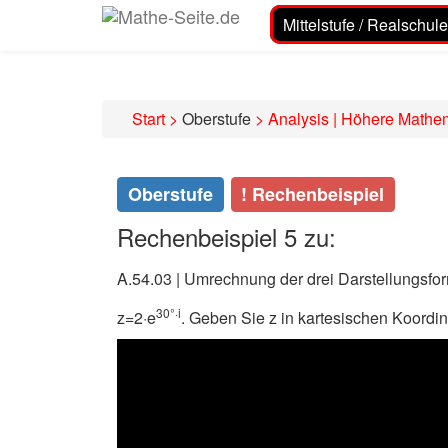
Mittelstufe / Realschule
Start
>
Oberstufe
>
Analysis | Höhere Mathe
Oberstufe
! Rechenbeispiel
Rechenbeispiel 5 zu:
A.54.03 | Umrechnung der drei Darstellungsfo
30°·i
z=2·e
. Geben Sie z in kartesischen Koordin