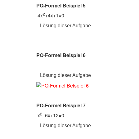
PQ-Formel Beispiel 5
2
4x
+4x+1=0
Lösung dieser Aufgabe
PQ-Formel Beispiel 6
Lösung dieser Aufgabe
PQ-Formel Beispiel 7
2
x
–6x+12=0
Lösung dieser Aufgabe