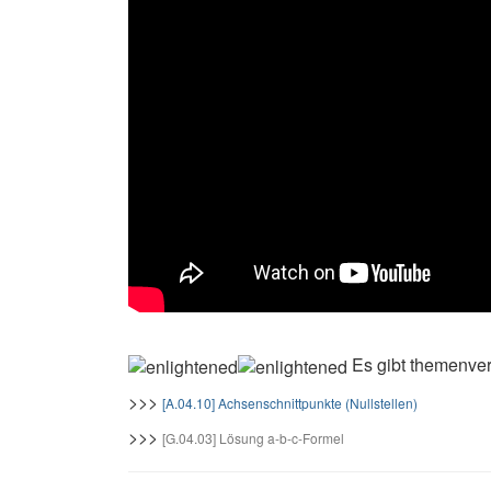
Es gibt themenver
>>>
[A.04.10] Achsenschnittpunkte (Nullstellen)
>>>
[G.04.03] Lösung a-b-c-Formel