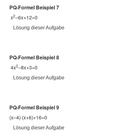
PQ-Formel Beispiel 7
2
x
–6x+12=0
Lösung dieser Aufgabe
PQ-Formel Beispiel 8
2
4x
–8x+3=0
Lösung dieser Aufgabe
PQ-Formel Beispiel 9
(x–4)·(x+6)+16=0
Lösung dieser Aufgabe