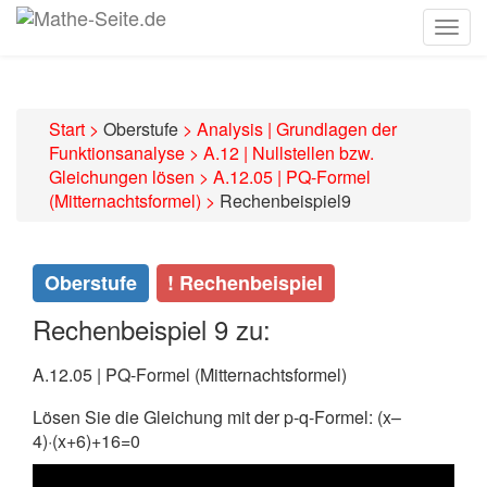
Togg
navig
Start
>
Oberstufe
>
Analysis | Grundlagen der
Funktionsanalyse
>
A.12 | Nullstellen bzw.
Gleichungen lösen
>
A.12.05 | PQ-Formel
(Mitternachtsformel)
>
Rechenbeispiel9
Oberstufe
! Rechenbeispiel
Rechenbeispiel 9 zu:
A.12.05 | PQ-Formel (Mitternachtsformel)
Lösen Sie die Gleichung mit der p-q-Formel:
(x–
4)·(x+6)+16=0