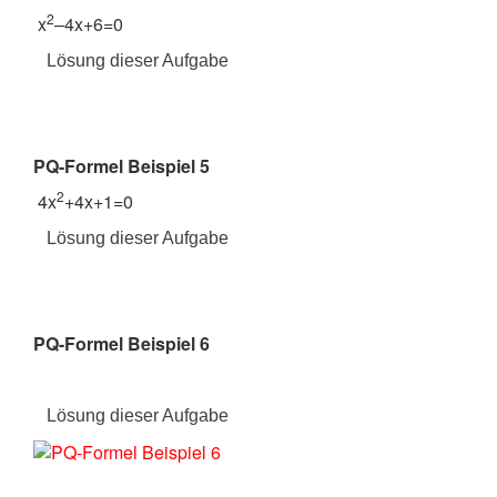
2
x
–4x+6=0
Lösung dieser Aufgabe
PQ-Formel Beispiel 5
2
4x
+4x+1=0
Lösung dieser Aufgabe
PQ-Formel Beispiel 6
Lösung dieser Aufgabe