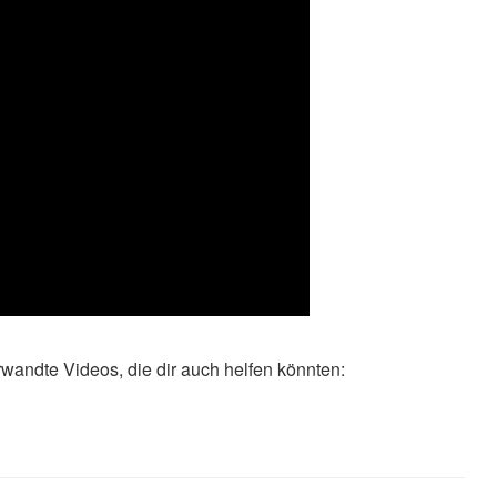
wandte Videos, die dir auch helfen könnten: