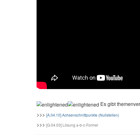
Es gibt themenver
>>>
[A.04.10] Achsenschnittpunkte (Nullstellen)
>>>
[G.04.03] Lösung a-b-c-Formel