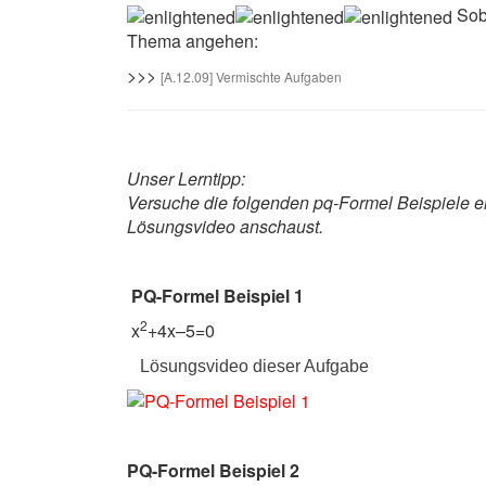
Soba
Thema angehen:
>>>
[A.12.09] Vermischte Aufgaben
Unser Lerntipp:
Versuche die folgenden pq-Formel Beispiele er
Lösungsvideo anschaust.
PQ-Formel Beispiel 1
2
x
+4x–5=0
Lösungsvideo dieser Aufgabe
PQ-Formel Beispiel 2