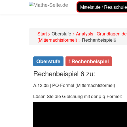
Mittelstufe / Realschule
Start
>
Oberstufe
>
Analysis | Grundlagen de
(Mitternachtsformel)
>
Rechenbeispiel6
Oberstufe
! Rechenbeispiel
Rechenbeispiel 6 zu:
A.12.05 | PQ-Formel (Mitternachtsformel)
Lösen Sie die Gleichung mit der p-q-Formel: