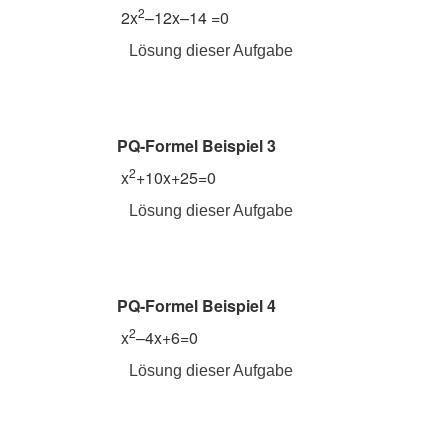
2
2x
–12x–14 =0
Lösung dieser Aufgabe
PQ-Formel Beispiel 3
2
x
+10x+25=0
Lösung dieser Aufgabe
PQ-Formel Beispiel 4
2
x
–4x+6=0
Lösung dieser Aufgabe