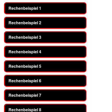
Rechenbeispiel 1
Rechenbeispiel 2
Rechenbeispiel 3
Rechenbeispiel 4
Rechenbeispiel 5
Rechenbeispiel 6
Rechenbeispiel 7
Rechenbeispiel 8