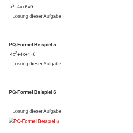
2
x
–4x+6=0
Lösung dieser Aufgabe
PQ-Formel Beispiel 5
2
4x
+4x+1=0
Lösung dieser Aufgabe
PQ-Formel Beispiel 6
Lösung dieser Aufgabe