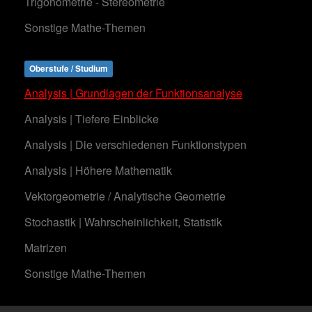
Trigonometrie - Stereometrie
Sonstige Mathe-Themen
Oberstufe / Studium
Analysis | Grundlagen der Funktionsanalyse
Analysis | Tiefere Einblicke
Analysis | Die verschiedenen Funktionstypen
Analysis | Höhere Mathematik
Vektorgeometrie / Analytische Geometrie
Stochastik | Wahrscheinlichkeit, Statistik
Matrizen
Sonstige Mathe-Themen