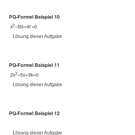
PQ-Formel Beispiel 10
2
x
–5tx+4t =0
Lösung dieser Aufgabe
PQ-Formel Beispiel 11
2
2x
–5x+3k=0
Lösung dieser Aufgabe
PQ-Formel Beispiel 12
Lösung dieser Aufgabe