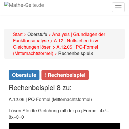
Togg
navig
Start
>
Oberstufe
>
Analysis | Grundlagen der
Funktionsanalyse
>
A.12 | Nullstellen bzw.
Gleichungen lösen
>
A.12.05 | PQ-Formel
(Mitternachtsformel)
>
Rechenbeispiel8
Oberstufe
! Rechenbeispiel
Rechenbeispiel 8 zu:
A.12.05 | PQ-Formel (Mitternachtsformel)
Lösen Sie die Gleichung mit der p-q-Formel:
4x²–
8x+3=0