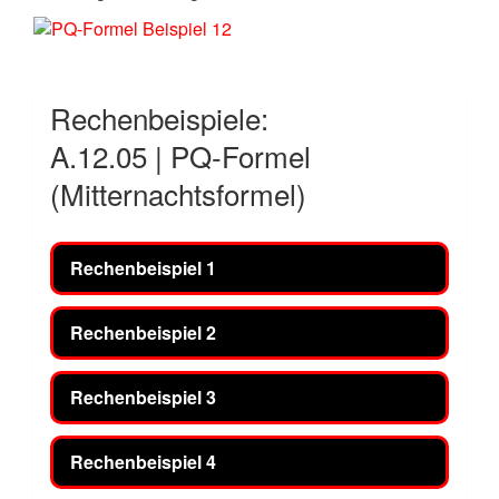
Rechenbeispiele:
A.12.05 | PQ-Formel
(Mitternachtsformel)
Rechenbeispiel 1
Rechenbeispiel 2
Rechenbeispiel 3
Rechenbeispiel 4