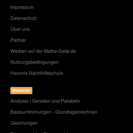
Impressum
Datenschutz
Über uns
Partner
Werben auf der Mathe-Seite.de
Nutzungsbedingungen
Havonix Nachhilfeschule
Mittelstufe
Analysis | Geraden und Parabeln
Basisumformungen - Grundlagenrechnen
Gleichungen